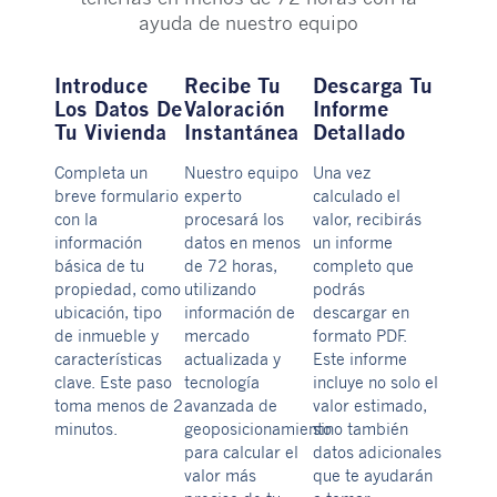
ayuda de nuestro equipo
Introduce
Recibe Tu
Descarga Tu
Los Datos De
Valoración
Informe
Tu Vivienda
Instantánea
Detallado
Completa un
Nuestro equipo
Una vez
breve formulario
experto
calculado el
con la
procesará los
valor, recibirás
información
datos en menos
un informe
básica de tu
de 72 horas,
completo que
propiedad, como
utilizando
podrás
ubicación, tipo
información de
descargar en
de inmueble y
mercado
formato PDF.
características
actualizada y
Este informe
clave. Este paso
tecnología
incluye no solo el
toma menos de 2
avanzada de
valor estimado,
minutos.
geoposicionamiento
sino también
para calcular el
datos adicionales
valor más
que te ayudarán