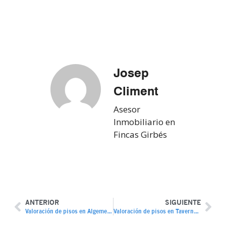
Josep
Climent
Asesor
Inmobiliario en
Fincas Girbés
ANTERIOR
SIGUIENTE
Valoración de pisos en Algemesí: cómo obtener el mejor precio por tu vivienda
Valoración de pisos en Tavernes de la Valldigna: claves para vender con éxito