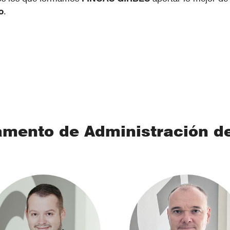
o
.
mento de Administración d