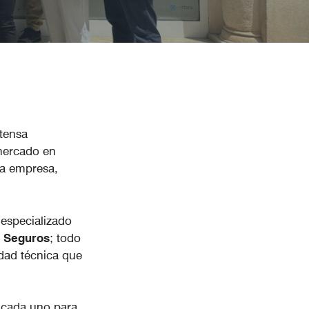
xtensa
 mercado en
la empresa,
 especializado
y Seguros
; todo
dad técnica que
 cada uno para