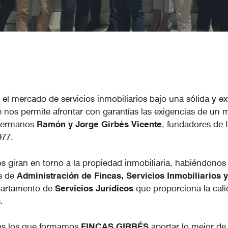
el mercado de servicios inmobiliarios bajo una sólida y e
ue nos permite afrontar con garantías las exigencias de un
 hermanos
Ramón y Jorge Girbés Vicente
, fundadores de 
977.
s giran en torno a la propiedad inmobiliaria, habiéndonos
as de
Administración de Fincas, Servicios Inmobiliarios 
epartamento de
Servicios Jurídicos
que proporciona la cali
.
dos los que formamos
FINCAS GIRBÉS
aportar lo mejor de