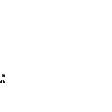
á
 la
ara