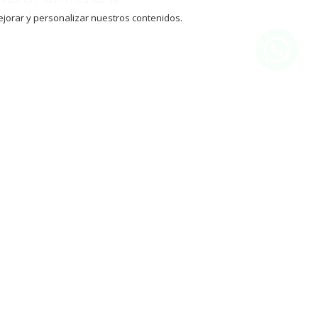
encontrar en Google y en
ejorar y personalizar nuestros contenidos.
mesí
Algemesi
VALENCIA
ALG656
Si
1
Buen estado