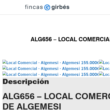
Hacer una oferta
Pide una cita
¿Te llamamos?
ALG656 – LOCAL COMERCIA
Descripción
ALG656 – LOCAL COMER
DE ALGEMESI