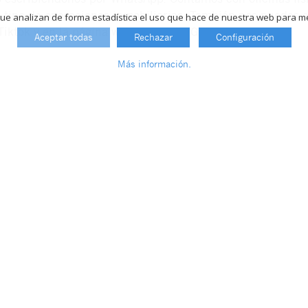
o tipo de operaciones inmobiliarias. También nos puedes 
que analizan de forma estadística el uso que hace de nuestra web para m
Tiktok y en la página web de Fincas Girbés.
Aceptar todas
Rechazar
Configuración
Más información.
til
Precio
Conservación
155.000€
250 m²
251 m²
Alge