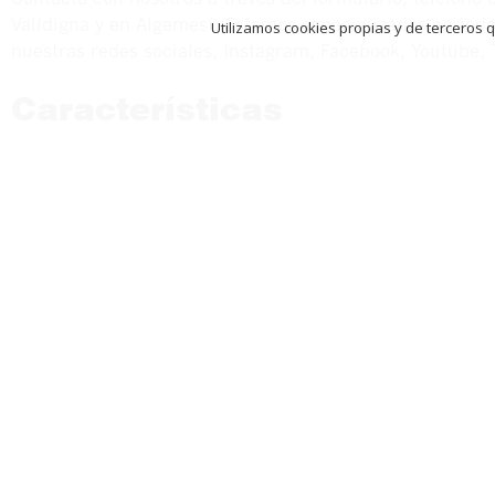
Valldigna y en Algemesí. Estamos especializados en tod
Utilizamos cookies propias y de terceros 
nuestras redes sociales, Instagram, Facebook, Youtube, 
Características
Referencia
Provincia
Población
Zona
Construidos
Superfície ú
Extras
Baños
Garaje