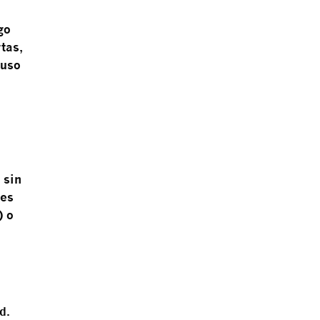
go
tas,
 uso
 sin
 es
) o
ad
.