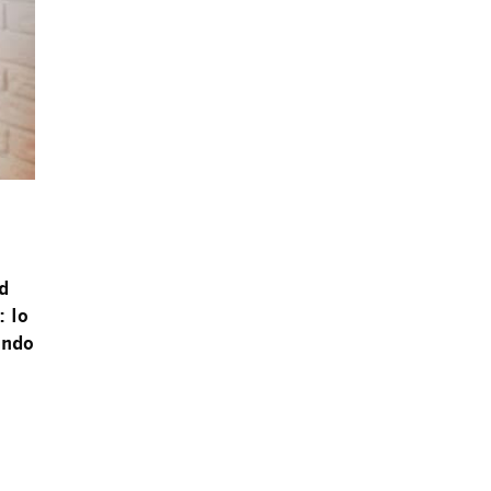
d
: lo
endo