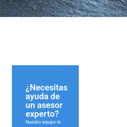
¿Necesitas
ayuda de
un asesor
experto?
Nuestro equipo te