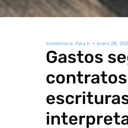
Inmobiliaria
,
Para ti
enero 28, 20
Gastos se
contratos
escritura
interpret