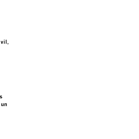
vil,
s
 un