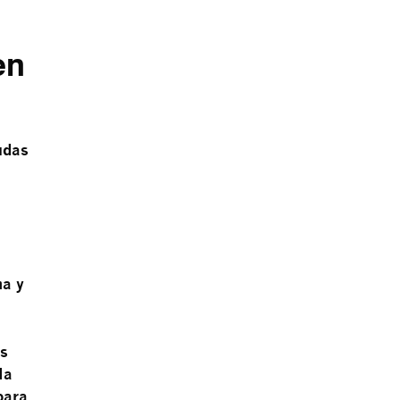
en
udas
na y
os
la
para