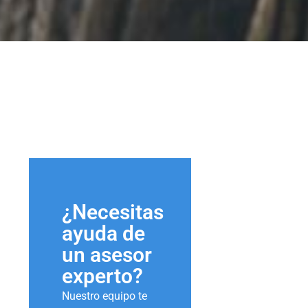
¿Necesitas
ayuda de
un asesor
experto?
Nuestro equipo te