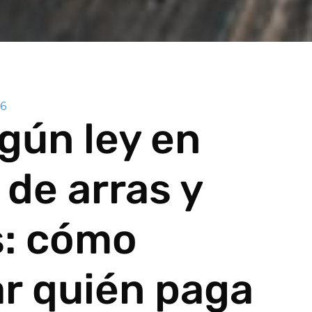
26
gún ley en
 de arras y
s: cómo
ar quién paga